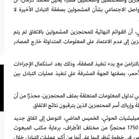
اصل الاجتماعي بشأن المشمولين بصفقة التبادل الأخيرة لا
 القوائم النهائية للمحتجزين المشمولين بالاتفاق لم يتم
جزين إلى عدم الاعتماد على المعلومات المتداولة خارج المصادر
التزامن مع بدء تنفيذ الصفقة، وذلك بعد استكمال الإجراءات
لأحمر، بصفتها الجهة المشرفة على تنفيذ عمليات التبادل بين
 تداول المعلومات المتعلقة بملف المحتجزين، محذرًا من أن
 وإرباك أسر المحتجزين الذين يترقبون نتائج الاتفاق.
يليشيات الحوثي، الخميس الماضي، التوصل إلى اتفاق جديد
لتبادل الأسرى والمحتجزين، يشمل الإفراج عن نحو 1750 محتجزًا من مختلف الأطراف، برعاية مكتب المبعوث
ر، في خطوة يُنظر إليها على أنها من أكبر عمليات التبادل خلال