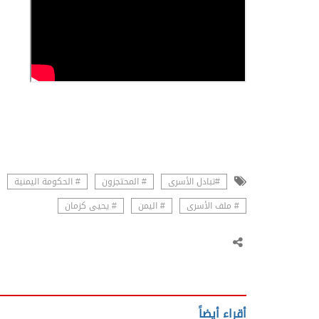
#تبادل الأسرى
# المحتجزون
# الحكومة اليمنية
# ملف الأسرى
# اليمن
# يحيى كزمان
أقراء أيضاً