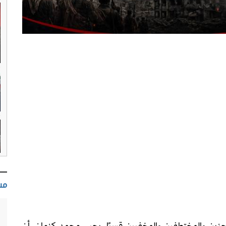
مس
زين والمختطفين والمخفيين قسرًا، يحيى محمد كزمان، أن