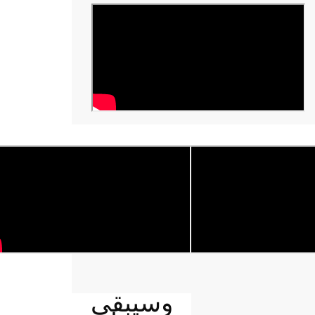
وسيبقى