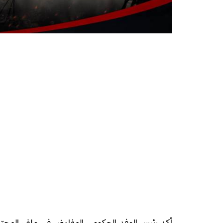
أكد رئيس الوفد الحكومي المفاوض في ملف المحتج