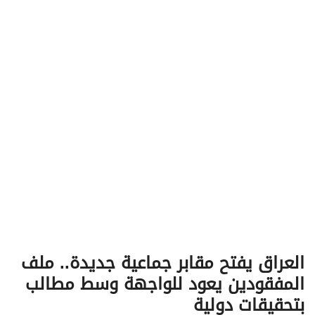
v
i
g
a
t
i
o
n
العراق يفتح مقابر جماعية جديدة.. ملف
المفقودين يعود للواجهة وسط مطالب
بتحقيقات دولية