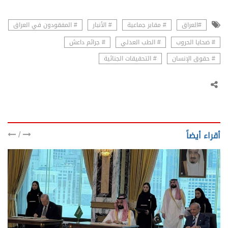
#العراق
# مقابر جماعية
# الأنبار
# المفقودون في العراق
# ضحايا الحروب
# الطب العدلي
# جرائم داعش
# حقوق الإنسان
# التحقيقات الجنائية
/
أقراء أيضاً