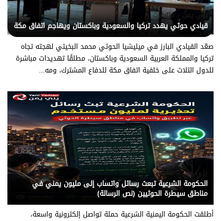
يني يمن - متابعات
قيادي حوثي يهدد تركيا والسعودية وباكستان ويهاجم اتفاق مكة
صعّد القيادي البارز في ميليشيا الحوثي محمد البخيتي لهجته تجاه
تركيا والمملكة العربية السعودية وباكستان، مطلقًا تهديدات مباشرة
للدول الثلاث على خلفية اتفاق مكة للدفاع المشترك، ومه...
يني يمن - متابعات
الحكومة الشرعية تبعث رسائل واتساب إلى مليون يمني في
مناطق سيطرة الحوثيين (نص الرسالة)
أطلقت الحكومة اليمنية الشرعية حملة تواصل إلكترونية واسعة،