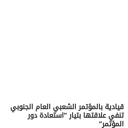
v
i
g
a
t
i
o
n
قيادية بالمؤتمر الشعبي العام الجنوبي
تنفي علاقتها بتيار "استعادة دور
المؤتمر"