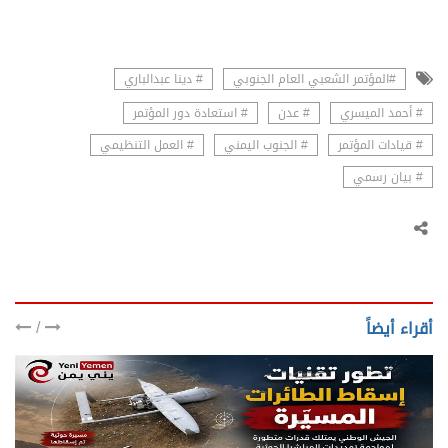
#المؤتمر الشعبي العام الجنوبي
# دينا عبدالباري
# أحمد الميسري
# عدن
# استعادة دور المؤتمر
# قيادات المؤتمر
# الجنوب اليمني
# العمل التنظيمي
# بيان رسمي
/
أقراء أيضاً