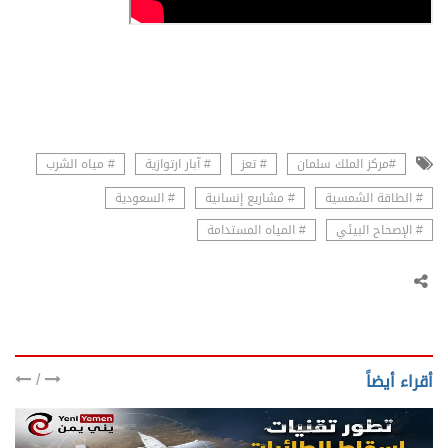
#مركز الملك سلمان
# تعز
# آبار ارتوازية
# مياه الشرب
# الطاقة الشمسية
# مشاريع إنسانية
# السعودية
# الإصحاح البيئي
# المياه المستدامة
/
أقراء أيضاً