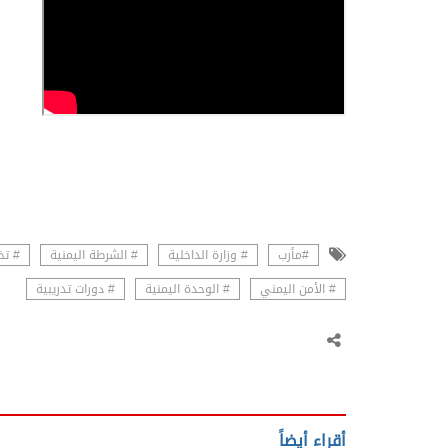
#مأرب
# وزارة الداخلية
# الشرطة اليمنية
# تخ
# الأمن اليمني
# الوحدة اليمنية
# دورات تدريبية
أقراء أيضاً