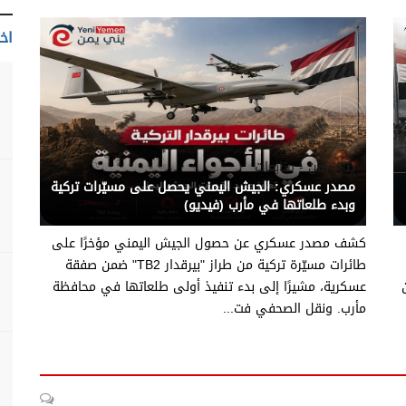
اخت
يني يمن - متابعات
مصدر عسكري: الجيش اليمني يحصل على مسيّرات تركية
وبدء طلعاتها في مأرب (فيديو)
كشف مصدر عسكري عن حصول الجيش اليمني مؤخرًا على
طائرات مسيّرة تركية من طراز "بيرقدار TB2" ضمن صفقة
عسكرية، مشيرًا إلى بدء تنفيذ أولى طلعاتها في محافظة
مأرب. ونقل الصحفي فت...