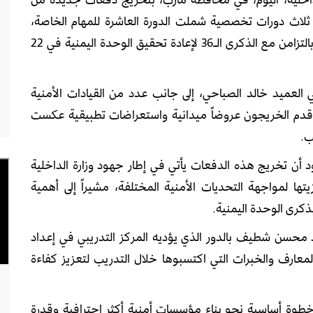
اث دورات تخصصية شملت الدورة العاشرة للمهام الخاصة،
والسابعة للمهارات الأساسية، والأولى للعيارات، وذلك بالتزامن مع الذكرى الـ36 لإعادة تحقيق الوحدة اليمنية في 22
العميد خالد الصباحي، إلى جانب عدد من القيادات الأمنية
 قدم الخريجون عروضاً ميدانية واستعراضات تطبيقية عكست
ب.
 أن تخريج هذه الدفعات يأتي في إطار جهود وزارة الداخلية
يتها لمواجهة التحديات الأمنية المختلفة، مشيراً إلى أهمية
بذكرى الوحدة اليمنية.
حسن شطيف بالدور الذي يؤديه المركز التدريبي في إعداد
 المعارف والخبرات التي اكتسبوها خلال التدريب لتعزيز كفاءة
 خطوة أساسية نحو بناء مؤسسات أمنية أكثر احترافية وقدرة