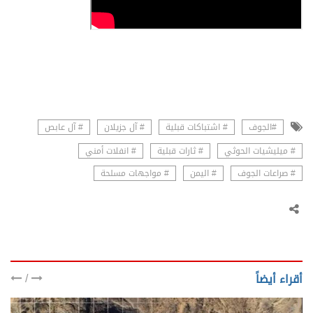
#الجوف
# اشتباكات قبلية
# آل جزيلان
# آل عابص
# ميليشيات الحوثي
# ثارات قبلية
# انفلات أمني
# صراعات الجوف
# اليمن
# مواجهات مسلحة
/
أقراء أيضاً