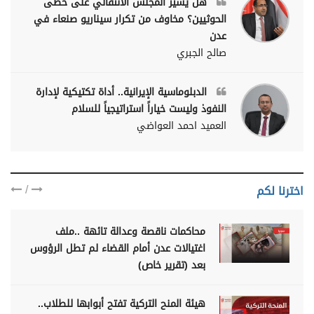
هل يسير المجلس الانتقالي على خطى
الحوثيين؟ مخاوف من تكرار سيناريو صنعاء في
عدن
صالح الجبري
الدبلوماسية الإيرانية.. أداة تكتيكية لإدارة
النفوذ وليست خياراً استراتيجياً للسلام
العميد احمد العواضي
/
اخترنا لكم
محاكمات ناقصة وعدالة تائهة ..ملف
اغتيالات عدن أمام القضاء لم تطل الرؤوس
بعد (تقرير خاص)
هيئة المنح التركية تفتح أبوابها للطلاب..