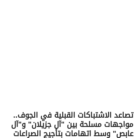
v
i
g
a
t
i
o
n
تصاعد الاشتباكات القبلية في الجوف..
مواجهات مسلحة بين "آل جزيلان" و"آل
عابص" وسط اتهامات بتأجيج الصراعات