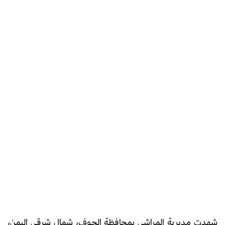
شهدت مديرية المراشي بمحافظة الجوف، شمال شرقي اليمن،