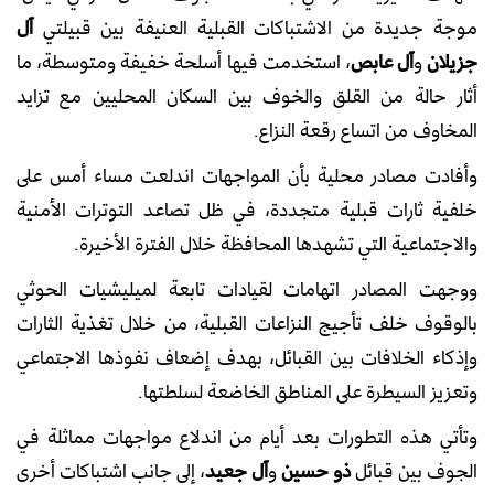
موجة جديدة من الاشتباكات القبلية العنيفة بين قبيلتي
آل
جزيلان
و
آل عابص
، استخدمت فيها أسلحة خفيفة ومتوسطة، ما
أثار حالة من القلق والخوف بين السكان المحليين مع تزايد
المخاوف من اتساع رقعة النزاع.
وأفادت مصادر محلية بأن المواجهات اندلعت مساء أمس على
خلفية ثارات قبلية متجددة، في ظل تصاعد التوترات الأمنية
والاجتماعية التي تشهدها المحافظة خلال الفترة الأخيرة.
ووجهت المصادر اتهامات لقيادات تابعة لميليشيات الحوثي
بالوقوف خلف تأجيج النزاعات القبلية، من خلال تغذية الثارات
وإذكاء الخلافات بين القبائل، بهدف إضعاف نفوذها الاجتماعي
وتعزيز السيطرة على المناطق الخاضعة لسلطتها.
وتأتي هذه التطورات بعد أيام من اندلاع مواجهات مماثلة في
الجوف بين قبائل
ذو حسين
و
آل جعيد
، إلى جانب اشتباكات أخرى