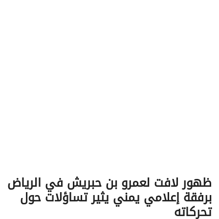
v
i
g
a
t
i
o
n
ظهور لافت لعمرو بن حبريش في الرياض
برفقة إعلامي يمني يثير تساؤلات حول
تحركاته