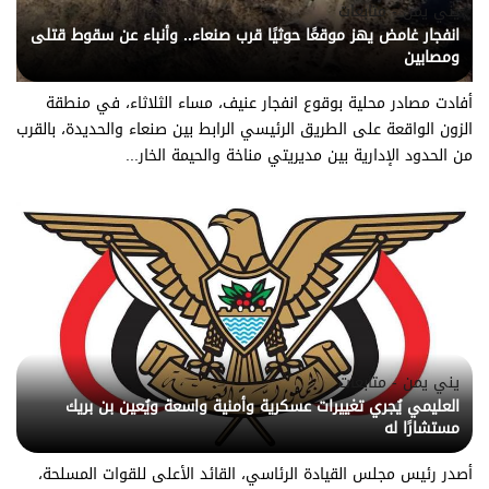
يني يمن - متابعات
انفجار غامض يهز موقعًا حوثيًا قرب صنعاء.. وأنباء عن سقوط قتلى
ومصابين
أفادت مصادر محلية بوقوع انفجار عنيف، مساء الثلاثاء، في منطقة
الزون الواقعة على الطريق الرئيسي الرابط بين صنعاء والحديدة، بالقرب
من الحدود الإدارية بين مديريتي مناخة والحيمة الخار...
يني يمن - متابعات
العليمي يُجري تغييرات عسكرية وأمنية واسعة ويُعين بن بريك
مستشارًا له
أصدر رئيس مجلس القيادة الرئاسي، القائد الأعلى للقوات المسلحة،