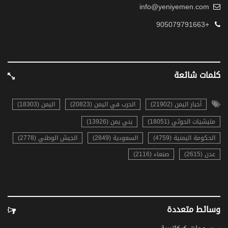
info@yeniyemen.com
+905079791663
كلمات شائعة
أخبار اليمن (21902)
الحرب في اليمن (20823)
اليمن (18303)
مليشيات الحوثي (18051)
يني يمن (13926)
الحكومة اليمنية (4759)
السعودية (2849)
الجيش الوطني (2778)
عدن (2615)
صنعاء (2116)
وسائط متعددة