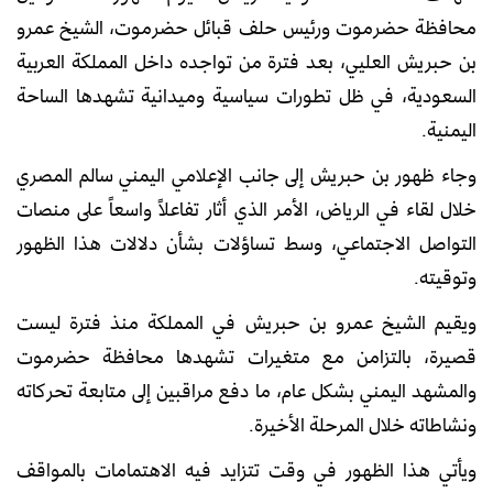
محافظة حضرموت ورئيس حلف قبائل حضرموت، الشيخ عمرو
بن حبريش العليي، بعد فترة من تواجده داخل المملكة العربية
السعودية، في ظل تطورات سياسية وميدانية تشهدها الساحة
اليمنية.
وجاء ظهور بن حبريش إلى جانب الإعلامي اليمني سالم المصري
خلال لقاء في الرياض، الأمر الذي أثار تفاعلاً واسعاً على منصات
التواصل الاجتماعي، وسط تساؤلات بشأن دلالات هذا الظهور
وتوقيته.
ويقيم الشيخ عمرو بن حبريش في المملكة منذ فترة ليست
قصيرة، بالتزامن مع متغيرات تشهدها محافظة حضرموت
والمشهد اليمني بشكل عام، ما دفع مراقبين إلى متابعة تحركاته
ونشاطاته خلال المرحلة الأخيرة.
ويأتي هذا الظهور في وقت تتزايد فيه الاهتمامات بالمواقف