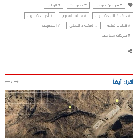
#عمرو بن حبريش
# حضرموت
# الرياض
# حلف قبائل حضرموت
# سالم المصري
# أخبار حضرموت
# قيادات قبلية
# المشهد اليمني
# السعودية
# تحركات سياسية
/
أقراء أيضاً