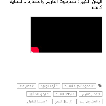
اليمن الكبير : حضرموت التاريخ والحضارة ..الحكاية
كاملة
#الخطوط الجوية اليمنية
# أزمة الوقود
# مطار جدة
# مطار جيبوتي
# رحلات اليمنية
# وقود الطائرات
# السفر من اليمن
# النقل الجوي
# سلامة الطيران