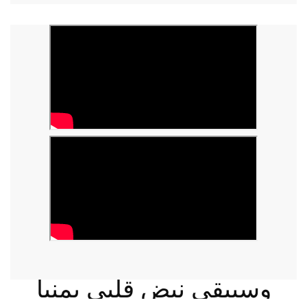
وسيبقى نبض قلبي يمنيا