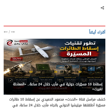
/
أقراء أيضاً
يني يمن - قناة الحدث
إسقاط 10 مسيّرات حوثية في مأرب خلال 24 ساعة.. «المعادلة
تغيرت»
كشف مراسل قناة «الحدث» محمود الحميدي عن إسقاط 10 طائرات
مسيّرة أطلقتها ميليشيا الحوثي باتجاه مأرب خلال 24 ساعة، في