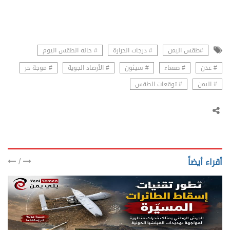
#طقس اليمن
# درجات الحرارة
# حالة الطقس اليوم
# عدن
# صنعاء
# سيئون
# الأرصاد الجوية
# موجة حر
# اليمن
# توقعات الطقس
/
أقراء أيضاً