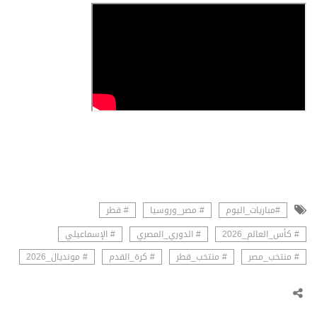
#مباريات_اليوم
# مصر_وروسيا
# قطر
# كأس_العالم_2026
# الدوري_المصري
# الإسماعيلي
# منتخب_مصر
# منتخب_قطر
# كرة_القدم
# مونديال_2026