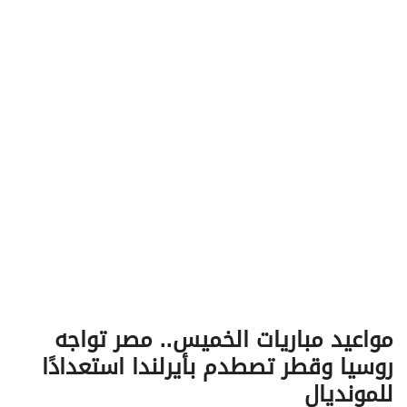
v
i
g
a
t
i
o
n
مواعيد مباريات الخميس.. مصر تواجه
روسيا وقطر تصطدم بأيرلندا استعدادًا
للمونديال