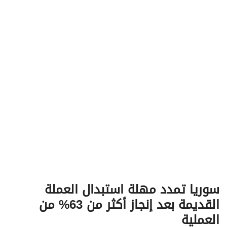
v
i
g
a
t
i
o
n
سوريا تمدد مهلة استبدال العملة
القديمة بعد إنجاز أكثر من 63% من
العملية