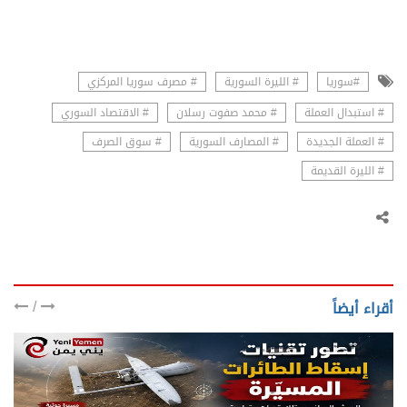
#سوريا
# الليرة السورية
# مصرف سوريا المركزي
# استبدال العملة
# محمد صفوت رسلان
# الاقتصاد السوري
# العملة الجديدة
# المصارف السورية
# سوق الصرف
# الليرة القديمة
/
أقراء أيضاً