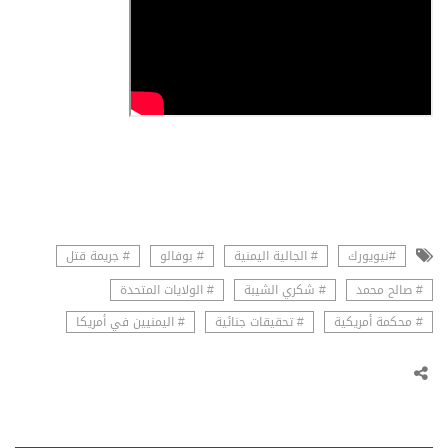
#نيويورك
# الجالية اليمنية
# بوفالو
# جريمة قتل
# صالح محمد
# شكري الشيبة
# الولايات المتحدة
# محكمة أمريكية
# تحقيقات جنائية
# اليمنيين في أمريكا