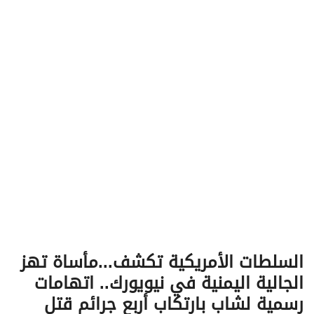
v
i
g
a
t
i
o
n
السلطات الأمريكية تكشف...مأساة تهز
الجالية اليمنية في نيويورك.. اتهامات
رسمية لشاب بارتكاب أربع جرائم قتل