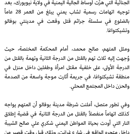
الجنائية التي هزّت أوساط الجالية اليمنية في ولاية نيويورك، بعد
توجيه اتهامات رسمية لشاب يمني يبلغ من العمر 28 عاماً
بالضلوع في سلسلة جرائم قتل وقعت في مدينتي بوفالو
وتشيكتواغا.
ومثل المتهم، صالح محمد، أمام المحكمة المختصة، حيث
وُجهت إليه ثلاث تهم بالقتل من الدرجة الثانية وتهمة بالقتل من
الدرجة الأولى، على خلفية مقتل امرأة وطفلين داخل منزل في
منطقة تشيكتواغا، في جريمة أثارت موجة واسعة من الصدمة
والحزن داخل المجتمع المحلي.
وفي تطور متصل، أعلنت شرطة مدينة بوفالو أن المتهم يواجه
كذلك اتهاماً منفصلاً بالقتل من الدرجة الثانية في قضية إطلاق
النار التي أودت بحياة المواطن اليمني شكري علي صالح الشيبة
داخل متجره الواقع في شارع غرانت، وذلك قبل وقت قصير من