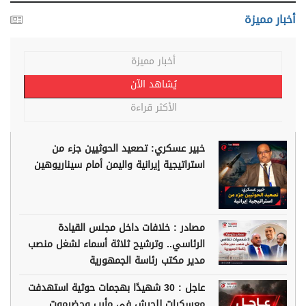
أخبار مميزة
أخبار مميزة
يُشاهد الآن
الأكثر قراءة
خبير عسكري: تصعيد الحوثيين جزء من
استراتيجية إيرانية واليمن أمام سيناريوهين
مصادر : خلافات داخل مجلس القيادة
الرئاسي.. وترشيح ثلاثة أسماء لشغل منصب
مدير مكتب رئاسة الجمهورية
عاجل : 30 شهيدًا بهجمات حوثية استهدفت
معسكرات للجيش في مأرب وحضرموت