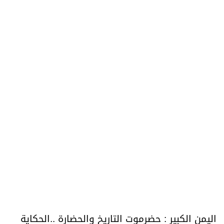
اليمن الكبير : حضرموت التاريخ والحضارة ..الحكاية