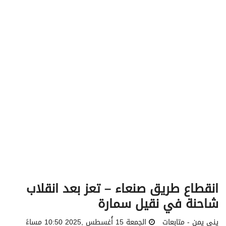
v
i
g
a
t
i
o
n
انقطاع طريق صنعاء – تعز بعد انقلاب
شاحنة في نقيل سمارة
يني يمن - متابعات
الجمعة 15 أُغسطس ,2025 10:50 مساءً