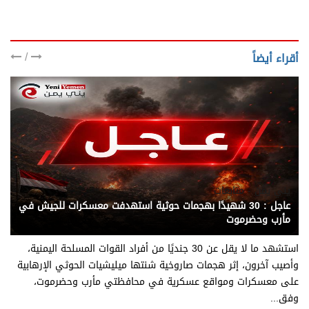
/
أقراء أيضاً
يني يمن - متابعات
عاجل : 30 شهيدًا بهجمات حوثية استهدفت معسكرات للجيش في
مأرب وحضرموت
استشهد ما لا يقل عن 30 جنديًا من أفراد القوات المسلحة اليمنية،
وأصيب آخرون، إثر هجمات صاروخية شنتها ميليشيات الحوثي الإرهابية
على معسكرات ومواقع عسكرية في محافظتي مأرب وحضرموت،
وفق...