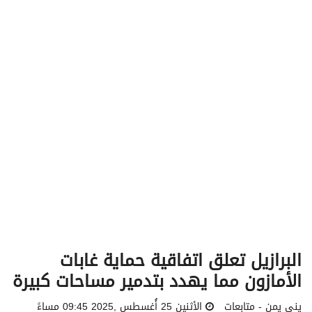
v
i
g
a
t
i
o
n
البرازيل تعلق اتفاقية حماية غابات
الأمازون مما يهدد بتدمير مساحات كبيرة
يني يمن - متابعات
الأثنين 25 أُغسطس ,2025 09:45 مساءً