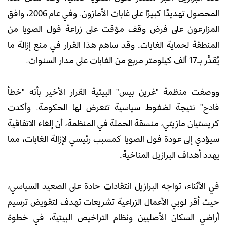
المحصول تهديدًا كبيرًا على غابات الأمازون. وفي عام 2006، وافق
المزارعون على فرض وقف مؤقت على زراعة فول الصويا من
المنطقة لحماية الغابات. وقد ساهم هذا القرار في منع إزالة ما
يُقدَّر بـ17 ألف كيلومتر مربع من الغابات على مدار السنوات.
ووصفت منظمة "غرين بيس" البيئية القرار الأخير بأنه "خطأ
فادح" نتيجة لضغوط سياسية تتعرض لها الحكومة. وأكدت
كريستيان مازيتي، منسقة الحملة في المنظمة، أن إلغاء الاتفاقية
سيؤدي إلى عودة فول الصويا كمسبب رئيسي لإزالة الغابات، مما
يهدد أهداف البرازيل المناخية.
في الأثناء، تواجه البرازيل انتقادات حادة على الصعيد السياسي،
حيث أقر لوبي الأعمال الزراعية تشريعات تهدف لتقويض ترسيم
أراضي السكان الأصليين ونظام التراخيص البيئية، في خطوة