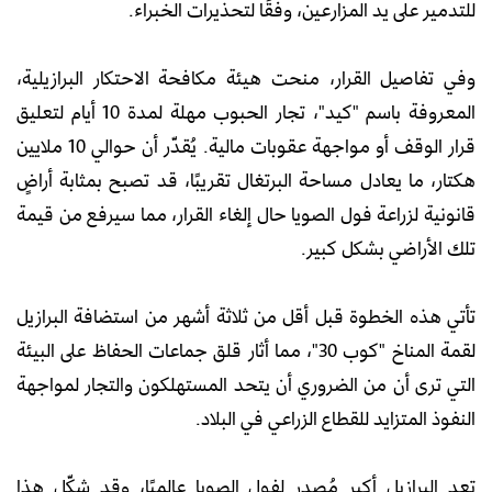
للتدمير على يد المزارعين، وفقًا لتحذيرات الخبراء.
وفي تفاصيل القرار، منحت هيئة مكافحة الاحتكار البرازيلية،
المعروفة باسم "كيد"، تجار الحبوب مهلة لمدة 10 أيام لتعليق
قرار الوقف أو مواجهة عقوبات مالية. يُقدّر أن حوالي 10 ملايين
هكتار، ما يعادل مساحة البرتغال تقريبًا، قد تصبح بمثابة أراضٍ
قانونية لزراعة فول الصويا حال إلغاء القرار، مما سيرفع من قيمة
تلك الأراضي بشكل كبير.
تأتي هذه الخطوة قبل أقل من ثلاثة أشهر من استضافة البرازيل
لقمة المناخ "كوب 30"، مما أثار قلق جماعات الحفاظ على البيئة
التي ترى أن من الضروري أن يتحد المستهلكون والتجار لمواجهة
النفوذ المتزايد للقطاع الزراعي في البلاد.
تعد البرازيل أكبر مُصدر لفول الصويا عالميًا، وقد شكّل هذا