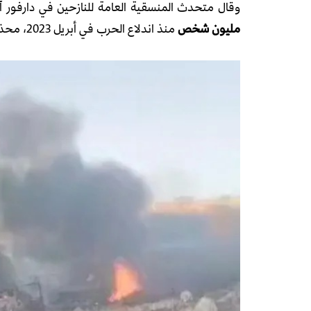
وقال متحدث المنسقية العامة للنازحين في دارفور آ
مليون شخص
منذ اندلاع الحرب في أبريل 2023، محذرًا من “أوضاع مزرية تتدهور يومًا بعد آخر”.