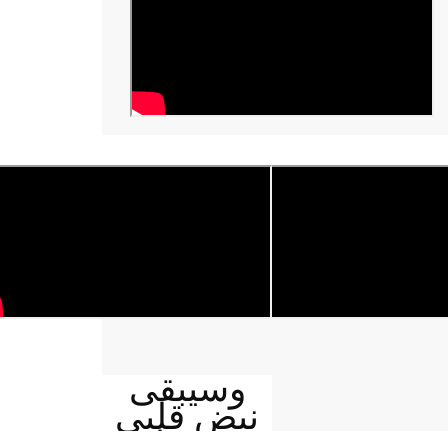
وسيبقى
نبض قلبي
يمنيا