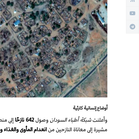
أوضاع إنسانية كارثية
وأعلنت
شبكة أطباء السودان
وصول
642 نازحًا
إلى منطق
مشيرة إلى معاناة النازحين من
انعدام المأوى والغذاء وا