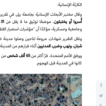
الكارثة الإنسانية.
وقال
مختبر الأبحاث الإنسانية بجامعة ييل
في تقريره 
أُسروا أو يختبئون
، موضحًا توثيق ما لا يقل عن
31 موقعًا يُرجح احتواؤها على جثث بشرية
وجامعية وعسكرية، مؤكدًا أن “مؤشرات استمرار القت
ونقل التقرير شهادات مروعة لناجين وصلوا مدينة
ط
شبان، ونهب وضرب المدنيين
أثناء فرارهم من المدينة.
ووفق الأمم المتحدة، فرّ أكثر من
65 ألف شخص
كانوا في المدينة قبل الهجوم.