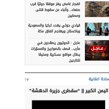
انفجار غامض يهز موقعًا حوثيًا قرب
صنعاء.. وأنباء عن سقوط قتلى
ومصابين
قيادي حوثي يهدد تركيا والسعودية
وباكستان ويهاجم اتفاق مكة
عاجل : الحوثيون يصعّدون في
مأرب.. قصف بالصواريخ والمسيّرات
يطال مواقع عسكرية ومخيمًا
للنازحين
احة اعلانية
اليمن الكبير || “سقطرى جزيرة الدهشة”