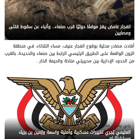
يني يمن - متابعات
انفجار غامض يهز موقعًا حوثيًا قرب صنعاء.. وأنباء عن سقوط قتلى
ومصابين
أفادت مصادر محلية بوقوع انفجار عنيف، مساء الثلاثاء، في منطقة
الزون الواقعة على الطريق الرئيسي الرابط بين صنعاء والحديدة، بالقرب
من الحدود الإدارية بين مديريتي مناخة والحيمة الخار...
يني يمن - متابعات
العليمي يُجري تغييرات عسكرية وأمنية واسعة ويُعين بن بريك
مستشارًا له