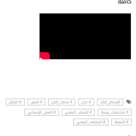
كاملة
#وسام_قائد
# عدن
# محمد_البان
# اليمن
# اغتيال
# شخصيات_يمنية
# الشباب_اليمني
# العمل_الإنساني
# التنمية
# المشهد_اليمني