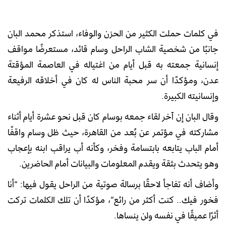
في كلمات حملت الكثير من الحزن والوفاء، استذكر محمد البان
جانبًا من شخصية الشاب الراحل وسام قائد، مستعرضًا مواقف
إنسانية جمعته به قبل أيام من اغتياله في العاصمة المؤقتة
عدن، ومؤكدًا أن سر محبة الناس له كان في أخلاقه الرفيعة
وإنسانيته الكبيرة.
وقال البان إن آخر لقاء جمعه بوسام كان قبل نحو عشرة أيام أثناء
مشاركته في مؤتمر عن بُعد من القاهرة، حيث ظل وسام واقفًا
أمام الباب يتابعه بابتسامة وفخر، وكأنه أب يراقب ابنه بإعجاب
وهو يتحدث بثقة ويقدم المعلومات والبيانات أمام الحاضرين.
وأضاف أنه تفاجأ لاحقًا برسالة صوتية من الراحل يقول فيها: “أنا
فخور فيك.. كنت أكثر من رائع”، مؤكدًا أن تلك الكلمات تركت
أثرًا عميقًا في نفسه ولن ينساها.