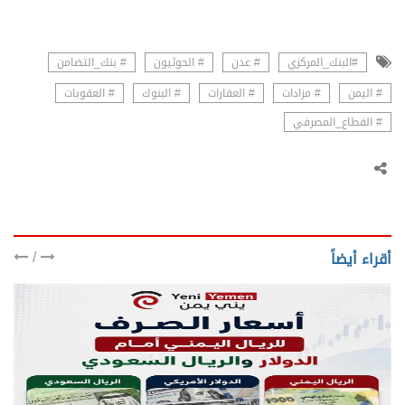
#البنك_المركزي
# عدن
# الحوثيون
# بنك_التضامن
# اليمن
# مزادات
# العقارات
# البنوك
# العقوبات
# القطاع_المصرفي
/
أقراء أيضاً