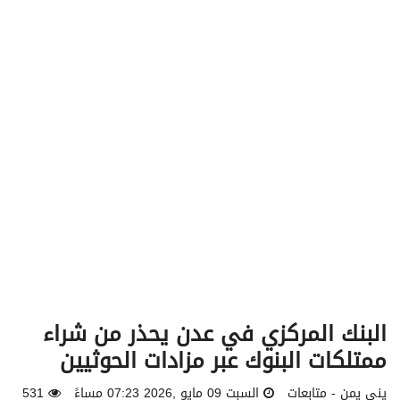
v
i
g
a
t
i
o
n
البنك المركزي في عدن يحذر من شراء
ممتلكات البنوك عبر مزادات الحوثيين
يني يمن - متابعات
السبت 09 مايو ,2026 07:23 مساءً
531