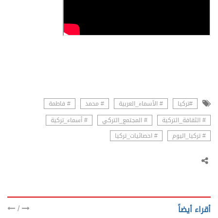
#تركيا
# الأسماء_العربية
# محمد
# فاطمة
# الثقافة_التركية
# المجتمع_التركي
# أسماء_تركية
# تركيا_اليوم
# احصائيات_تركيا
/
أقراء أيضاً