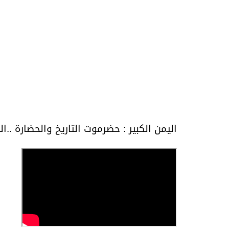
اليمن الكبير : حضرموت التاريخ والحضارة ..ال