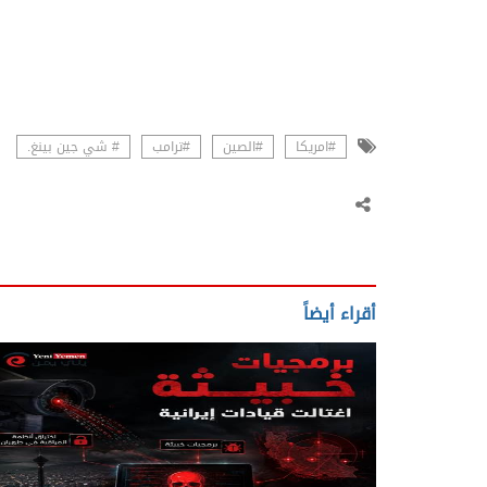
#امريكا
#الصين
#ترامب
# شي جين بينغ.
أقراء أيضاً