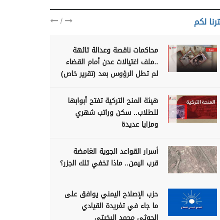
/
رنا لكم
محاكمات ناقصة وعدالة تائهة
..ملف اغتيالات عدن أمام القضاء
لم تطل الرؤوس بعد (تقرير خاص)
هيئة المنح التركية تفتح أبوابها
للطلاب.. سكن وراتب شهري
ومزايا عديدة
أسرار القواعد الجوية الغامضة
قرب اليمن.. ماذا تخفي تلك الجزر؟
حزب الإصلاح اليمني يوافق على
ما جاء في تغريدة القيادي
الحوثي محمد البخيتي