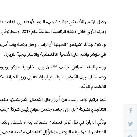
وصل الرئيس الأمريكي دونالد ترامب، اليوم الأربعاء، إلى العاصمة ا
زيارته الأولى خلال ولايته الرئاسية السابقة عام 2017، وسط ترقب عالمي لنتائج اللقاء المرتقب مع الرئيس الصيني شي جين بينغ.
وذكرت وكالة "شينخوا" الصينية أن ترامب وصل برفقة وفد أمري
في مؤشر واضح على الأهمية الاقتصادية والاستراتيجية للزيارة.
ويضم الوفد المرافق لترامب كلاً من وزير الخارجية ماركو روبي
ومستشار البيت الأبيض ستيفن ميلر، إضافة إلى وزير الخزانة 
الانضمام للوفد.
كما يرافق ترامب عدد من أبرز رجال الأعمال الأمريكيين، ب
التنفيذي لشركة "آبل"، إلى جانب جنسن هوانغ رئيس شركة "إنفيديا"، وعدد من ممث
وتأتي الزيارة في ظل توتر اقتصادي متصاعد بين واشنطن وبكين،
المعادن النادرة، رغم التوصل مؤخراً إلى تفاهمات مؤقتة هدفت إ