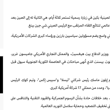
لصينية بكين في زيارة رسمية تستمر ثلاثة أيام، هي الثانية له إلى الصين بعد
كي واسع يضم مسؤولين سياسيين بارزين ورؤساء كبرى الشركات الأمريكية،
و، ووزير الدفاع بيت هيغسيث، والممثل التجاري الأمريكي جاميسون غرير،
سكوت بيسنت الذي أنهى مباحثات في العاصمة الكورية الجنوبية سيول قبل
ينهم إيلون ماسك رئيس شركتي "تيسلا" و"سبيس إكس"، وتيم كوك الرئيس
لي 17 شركة أمريكية كبرى.
 بعد خلافات حادة بشأن الرسوم الجمركية والقيود التقنية والتنافس على
لى تخفيف التصعيد وحماية سلاسل التوريد العالمية.