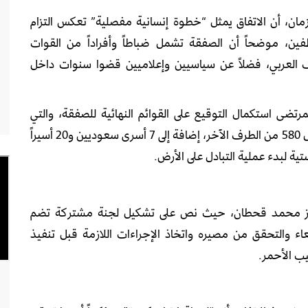
ان، أن الاتفاق يمثل “خطوة إنسانية مفصلية” تعكس التزام
طفين، موضحاً أن الصفقة تشمل ضباطاً وأفراداً من القوات
 العربي، فضلاً عن سياسيين وإعلاميين قضوا سنوات داخل
مرتضى استكمال التوقيع على القوائم النهائية للصفقة، والتي
تتضمن الإفراج عن 1100 أسير من جانب الجماعة مقابل 580 من الطرف الآخر، إضافة إلى 7 أسرى سعوديين و20 أسيراً
ستية لبدء عملية التبادل على الأرض.
لبارز محمد قحطان، حيث نص على تشكيل لجنة مشتركة تضم
ء والتحقق من مصيره واتخاذ الإجراءات اللازمة قبل تنفيذ
ب الأحمر.