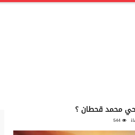
احي محمد قحطان ؟
544