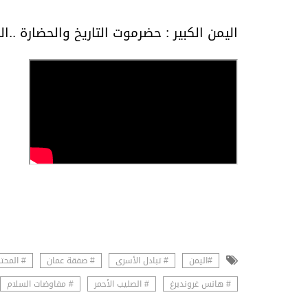
اليمن الكبير : حضرموت التاريخ والحضارة ..ال
#اليمن
# تبادل الأسرى
# صفقة عمان
# المحت
# هانس غروندبرغ
# الصليب الأحمر
# مفاوضات السلام