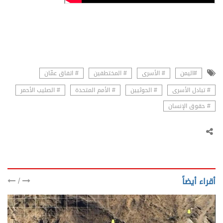
#اليمن
# الأسرى
# المختطفين
# اتفاق عمّان
# تبادل الأسرى
# الحوثيين
# الأمم المتحدة
# الصليب الأحمر
# حقوق الإنسان
/
أقراء أيضاً