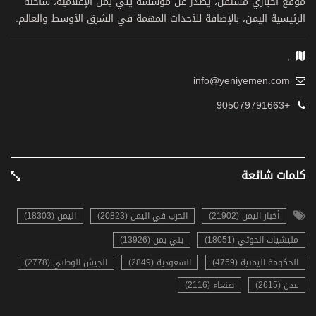
موقع اخباري مستقل، يصدر عن مؤسسة يني يمن الإعلامية، ساحته
الرئيسية اليمن، بالإضافة للأحداث المهمة في الشرق الأوسط والعالم.
,
info@yeniyemen.com
+905079791663
كلمات شائعة
أخبار اليمن (21902)
الحرب في اليمن (20823)
اليمن (18303)
مليشيات الحوثي (18051)
يني يمن (13926)
الحكومة اليمنية (4759)
السعودية (2849)
الجيش الوطني (2778)
عدن (2615)
صنعاء (2116)