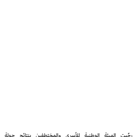
رحّبت الهيئة الوطنية للأسرى والمختطفين بنتائج جولة