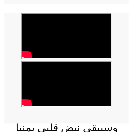
وسيبقى نبض قلبي يمنيا