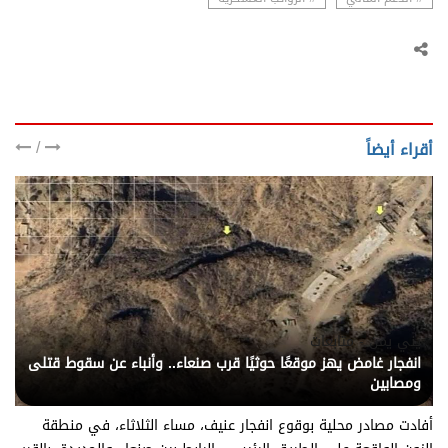
/
أقراء أيضاً
يني يمن - متابعات
انفجار غامض يهز موقعًا حوثيًا قرب صنعاء.. وأنباء عن سقوط قتلى
ومصابين
أفادت مصادر محلية بوقوع انفجار عنيف، مساء الثلاثاء، في منطقة