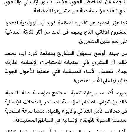
الناجمة عن المنخفض الجوي، مشيداً بالدور الإنساني والتنموي
الذي تنفذه مؤسسة صلة عبر مشاريعها المختلفة.
كما عبّر باحميد عن تقديره لمنظمة كورد ايد الهولندية لدعمها
المشروع الإغاثي، الذي يسهم في الحد من آثار الكارثة المناخية
على المواطنين المتضررين.
من جهته، أوضح مسؤول المشاريع بمنظمة كورد ايد، محمد
خالد، أن المشروع يأتي استجابة للاحتياجات الإنسانية الطارئة،
بهدف تخفيف الأعباء المعيشية التي خلفتها الأحوال الجوية
وتأثيراتها على الأسر المتضررة.
بدوره، أكد مدير إدارة تنمية المجتمع بمؤسسة صلة للتنمية،
خالد بن شهاب، اهتمام المؤسسة المستمر بالتدخلات الإنسانية
في مجالات الأمن الغذائي والإيواء والمياه، مثمناً سرعة استجابة
المنظمة الممولة للأوضاع الإنسانية في المناطق المستهدفة.
وأشار مدير المشروع، سالم بافطيم، إلى أن التدخل يشمل كذلك