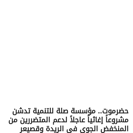
v
i
g
a
t
i
o
n
حضرموت.. مؤسسة صلة للتنمية تدشن
مشروعاً إغاثياً عاجلاً لدعم المتضررين من
المنخفض الجوي في الريدة وقصيعر