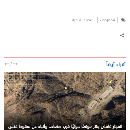
#حضرموت
#صلة للتنمية
/
أقراء أيضاً
يني يمن - متابعات
انفجار غامض يهز موقعًا حوثيًا قرب صنعاء.. وأنباء عن سقوط قتلى