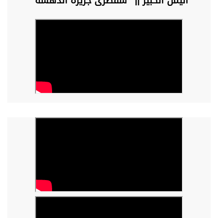
اليمن الكبير || “سقطرى جزيرة الدهشة”