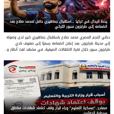
يني يمن - رياضة عالمية
يحط الرحال في تركيا ...استقبال جماهيري حافل لمحمد صلاح بعد
انضمامه إلى طرابزون سبور التركي
حظي النجم المصري محمد صلاح باستقبال جماهيري كبير لدى وصوله
إلى مدينة طرابزون، بعد إعلان انضمامه رسميًا إلى صفوف نادي
طرابزون سبور خلال فترة الانتقالات الصيفية، في مشهد لفت أنظار و...
يني يمن - متابعات
مصادر: "عسكرة التعليم" وراء قرار وقف اعتماد شهادات مناطق
سيطرة الحوثيين