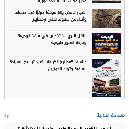
مدير مكتب رئاسة الجمهورية
انفجار غامض يهز موقعًا حوثيًا قرب صنعاء..
وأنباء عن سقوط قتلى ومصابين
النقل البري: لا تكدس في منفذ الوديعة
وحركة العبور طبيعية
دراسة: "مطارح الكرامة" تعيد ترسيخ السيادة
العرفية وتربك الحوثيين
مساحة اعلانية