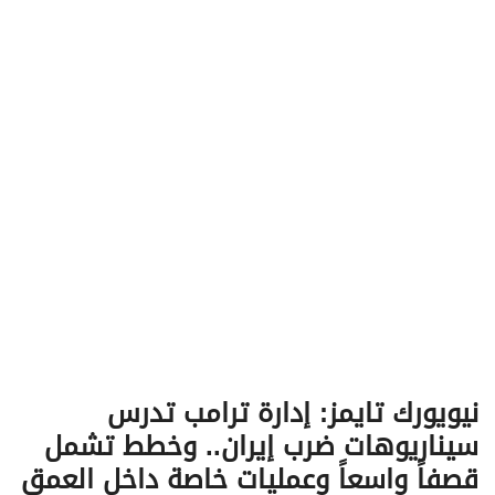
v
i
g
a
t
i
o
n
نيويورك تايمز: إدارة ترامب تدرس
سيناريوهات ضرب إيران.. وخطط تشمل
قصفاً واسعاً وعمليات خاصة داخل العمق