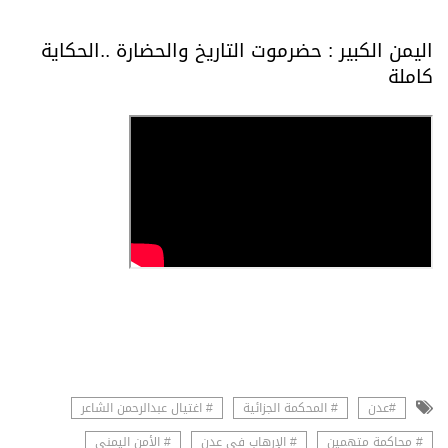
اليمن الكبير : حضرموت التاريخ والحضارة ..الحكاية
كاملة
#عدن
# المحكمة الجزائية
# اغتيال عبدالرحمن الشاعر
# محاكمة متهمين
# الإرهاب في عدن
# الأمن اليمني