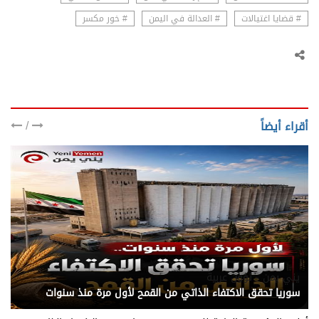
# قضايا اغتيالات
# العدالة في اليمن
# خور مكسر
/
أقراء أيضاً
يني يمن - ئؤون عربية
سوريا تحقق الاكتفاء الذاتي من القمح لأول مرة منذ سنوات