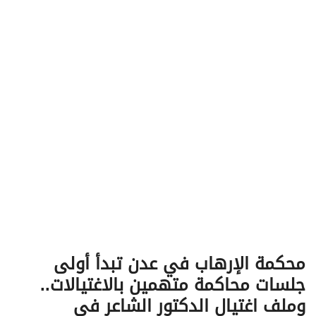
v
i
g
a
t
i
o
n
محكمة الإرهاب في عدن تبدأ أولى
جلسات محاكمة متهمين بالاغتيالات..
وملف اغتيال الدكتور الشاعر في