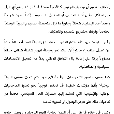
وأضاف منصور أن توصيف الجنوب كـ"قضية مستقلة بذاتها" لا يمنح أي طرف
حق احتكار تمثيل أبناء الجنوب أو الحديث باسمهم، مؤكداً وجود شريحة
واسعة من اليمنيين شمالاً وجنوباً ما تزال متمسكة بمفهوم الهوية الوطنية
الجامعة وترفض مشاريع التقسيم والتفكيك.
وفي سياق متصل، انتقد اعتبار الدعوة للحفاظ على الدولة اليمنية خطاباً صادراً
عن "طرف منتصر"، معتبراً أن البلاد تمر بمرحلة انهيار شاملة تتطلب خطاباً
مسؤولاً يركز على إعادة بناء التوافق الوطني بدلاً من تعميق الانقسامات
السياسية والمناطقية.
كما وصف منصور التصريحات الرافضة لأي حوار يتم "تحت سقف الدولة
اليمنية" بأنها مؤشرات خطيرة قد تعكس توجهاً نحو تجاوز المرجعيات
الوطنية والإقليمية التي تستند إليها مسارات الحل السياسي، محذراً من
تداعيات ذلك على فرص الوصول إلى تسوية شاملة.
وشدد في ختام قراءته على أن اليمن بحاجة اليوم إلى مشروع وطني جامع