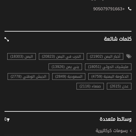
+905079791663
كلمات شائعة
أخبار اليمن (21902)
الحرب في اليمن (20823)
اليمن (18303)
مليشيات الحوثي (18051)
يني يمن (13926)
الحكومة اليمنية (4759)
السعودية (2849)
الجيش الوطني (2778)
عدن (2615)
صنعاء (2116)
وسائط متعددة
رسومات كركاتيرية