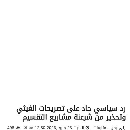
v
i
g
a
t
i
o
n
رد سياسي حاد على تصريحات الغيثي
وتحذير من شرعنة مشاريع التقسيم
يني يمن - متابعات
السبت 23 مايو ,2026 12:50 مساءً
498