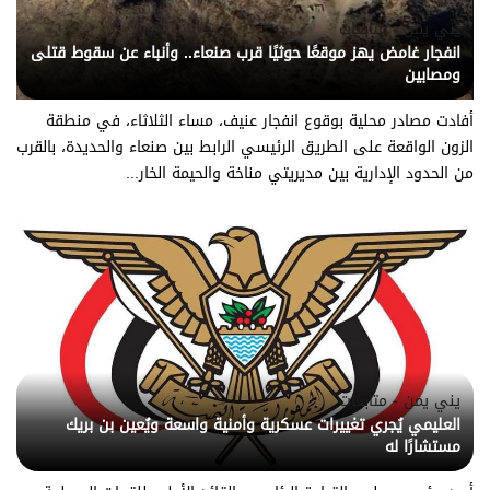
يني يمن - متابعات
انفجار غامض يهز موقعًا حوثيًا قرب صنعاء.. وأنباء عن سقوط قتلى
ومصابين
أفادت مصادر محلية بوقوع انفجار عنيف، مساء الثلاثاء، في منطقة
الزون الواقعة على الطريق الرئيسي الرابط بين صنعاء والحديدة، بالقرب
من الحدود الإدارية بين مديريتي مناخة والحيمة الخار...
يني يمن - متابعات
العليمي يُجري تغييرات عسكرية وأمنية واسعة ويُعين بن بريك
مستشارًا له