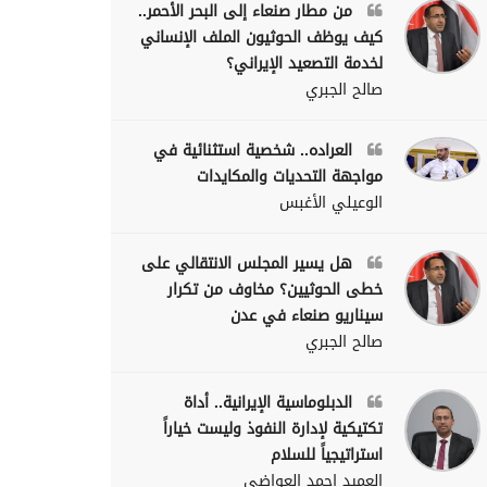
من مطار صنعاء إلى البحر الأحمر..
كيف يوظف الحوثيون الملف الإنساني
لخدمة التصعيد الإيراني؟
صالح الجبري
العراده.. شخصية استثنائية في
مواجهة التحديات والمكايدات
الوعيلي الأغبس
هل يسير المجلس الانتقالي على
خطى الحوثيين؟ مخاوف من تكرار
سيناريو صنعاء في عدن
صالح الجبري
الدبلوماسية الإيرانية.. أداة
تكتيكية لإدارة النفوذ وليست خياراً
استراتيجياً للسلام
العميد احمد العواضي