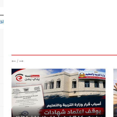
اخت
/
يني يمن - متابعات