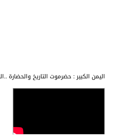
اليمن الكبير : حضرموت التاريخ والحضارة ..ال