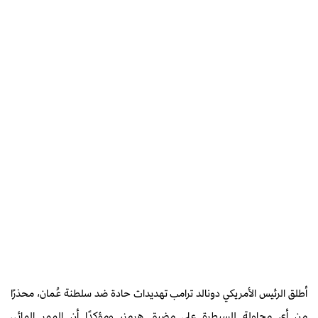
أطلق الرئيس الأمريكي دونالد ترامب تهديدات حادة ضد سلطنة عُمان، محذرًا
من أي محاولة للسيطرة على مضيق هرمز، ومؤكدًا أن الممر المائي