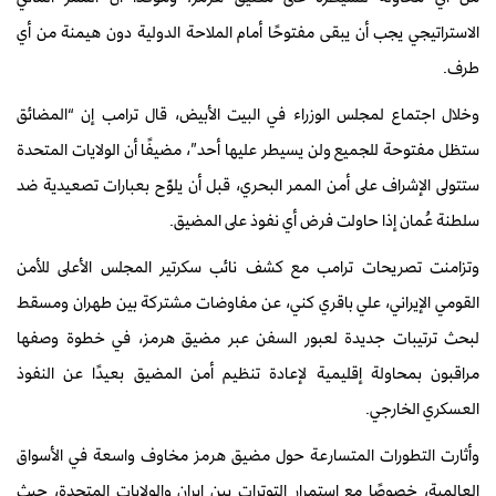
الاستراتيجي يجب أن يبقى مفتوحًا أمام الملاحة الدولية دون هيمنة من أي
طرف.
وخلال اجتماع لمجلس الوزراء في البيت الأبيض، قال ترامب إن “المضائق
ستظل مفتوحة للجميع ولن يسيطر عليها أحد”، مضيفًا أن الولايات المتحدة
ستتولى الإشراف على أمن الممر البحري، قبل أن يلوّح بعبارات تصعيدية ضد
سلطنة عُمان إذا حاولت فرض أي نفوذ على المضيق.
وتزامنت تصريحات ترامب مع كشف نائب سكرتير المجلس الأعلى للأمن
القومي الإيراني، علي باقري كني، عن مفاوضات مشتركة بين طهران ومسقط
لبحث ترتيبات جديدة لعبور السفن عبر مضيق هرمز، في خطوة وصفها
مراقبون بمحاولة إقليمية لإعادة تنظيم أمن المضيق بعيدًا عن النفوذ
العسكري الخارجي.
وأثارت التطورات المتسارعة حول مضيق هرمز مخاوف واسعة في الأسواق
العالمية، خصوصًا مع استمرار التوترات بين إيران والولايات المتحدة، حيث