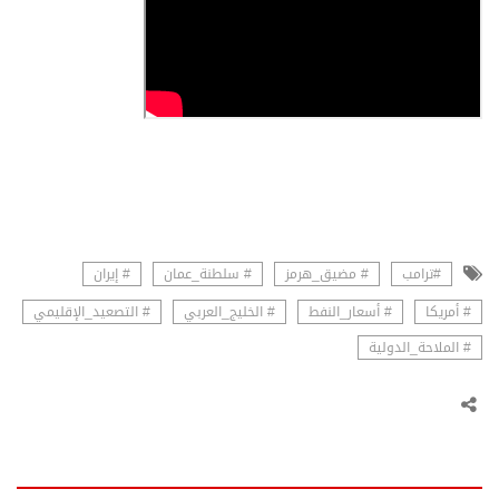
#ترامب
# مضيق_هرمز
# سلطنة_عمان
# إيران
# أمريكا
# أسعار_النفط
# الخليج_العربي
# التصعيد_الإقليمي
# الملاحة_الدولية