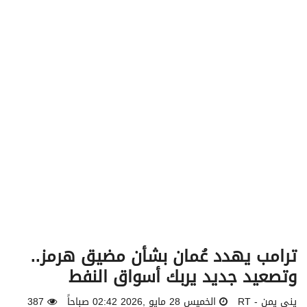
v
i
g
a
t
i
o
n
ترامب يهدد عُمان بشأن مضيق هرمز..
وتصعيد جديد يربك أسواق النفط
يني يمن - RT
الخميس 28 مايو ,2026 02:42 صباحاً
387