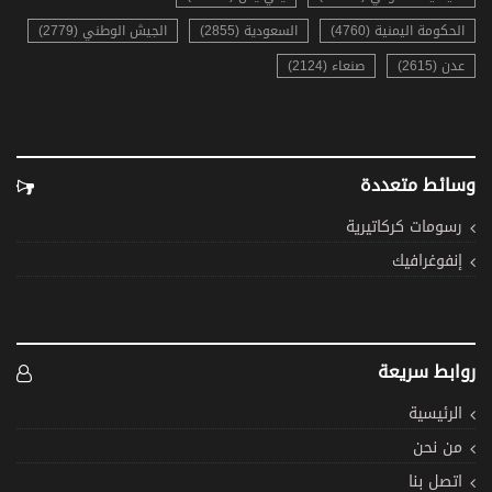
الحكومة اليمنية (4760)
السعودية (2855)
الجيش الوطني (2779)
عدن (2615)
صنعاء (2124)
وسائط متعددة
رسومات كركاتيرية
إنفوغرافيك
روابط سريعة
الرئيسية
من نحن
اتصل بنا