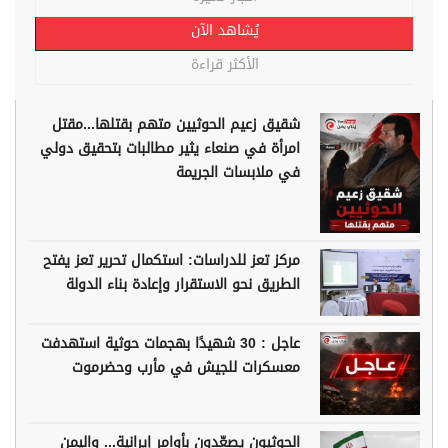
يُشاهد الآن
الأكثر قراءة
شقيق زعيم الحوثيين متهم بقتلها...مقتل
امرأة في صنعاء يثير مطالبات بتحقيق دولي
في ملابسات الجريمة
مركز تعز للدراسات: استكمال تحرير تعز يفتح
الطريق نحو الاستقرار وإعادة بناء الدولة
عاجل : 30 شهيدًا بهجمات حوثية استهدفت
معسكرات للجيش في مأرب وحضرموت
الحوثيون يصعّدون بأوامر إيرانية... واليمن