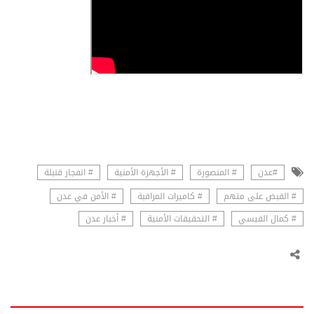
#عدن
# المنصورة
# الأجهزة الأمنية
# انفجار قنبلة
# القبض على متهم
# كاميرات المراقبة
# الأمن في عدن
# كمال القيسي
# التحقيقات الأمنية
# أخبار عدن