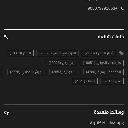
+905079791663
كلمات شائعة
أخبار اليمن (21902)
الحرب في اليمن (20823)
اليمن (18318)
مليشيات الحوثي (18051)
يني يمن (13926)
الحكومة اليمنية (4760)
السعودية (2853)
الجيش الوطني (2778)
عدن (2615)
صنعاء (2121)
وسائط متعددة
رسومات كركاتيرية