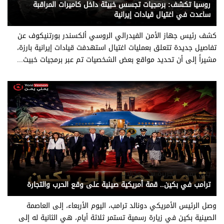
روسيا تكشف: برمجيات تجسس خبيثة داخل كاميرات المراقبة
ساعدت في اغتيال قيادات إيرانية
كشف رئيس جهاز الأمن الفيدرالي الروسي ألكسندر بورتنيكوف عن
تفاصيل جديدة تتعلق بعمليات اغتيال استهدفت قيادات إيرانية بارزة،
مشيراً إلى أن تحديد مواقع بعض الشخصيات تم عبر برمجيات خبيث...
يني يمن - الجزيرة نت _وكالات
ترامب في بكين.. قمة أمريكية صينية على وقع الحرب والتجارة
وصل الرئيس الأمريكي دونالد ترامب، اليوم الأربعاء، إلى العاصمة
الصينية بكين في زيارة رسمية تستمر ثلاثة أيام، هي الثانية له إلى