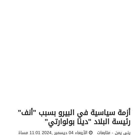
v
i
g
a
t
i
o
n
أزمة سياسية في البيرو بسبب "أنف"
رئيسة البلاد "دينا بولوارتي"
يني يمن - متابعات
الأربعاء 04 ديسمبر ,2024 11:01 مساءً