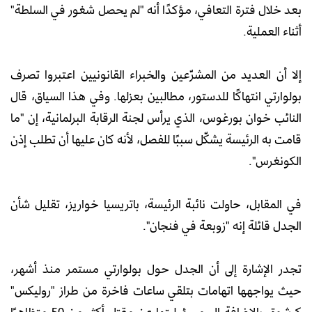
بعد خلال فترة التعافي، مؤكدًا أنه "لم يحصل شغور في السلطة"
أثناء العملية.
إلا أن العديد من المشرّعين والخبراء القانونيين اعتبروا تصرف
بولوارتي انتهاكًا للدستور، مطالبين بعزلها. وفي هذا السياق، قال
النائب خوان بورغوس، الذي يرأس لجنة الرقابة البرلمانية، إن "ما
قامت به الرئيسة يشكّل سببًا للفصل، لأنه كان عليها أن تطلب إذن
الكونغرس".
في المقابل، حاولت نائبة الرئيسة، باتريسيا خواريز، تقليل شأن
الجدل قائلة إنه "زوبعة في فنجان".
تجدر الإشارة إلى أن الجدل حول بولوارتي مستمر منذ أشهر،
حيث يواجهها اتهامات بتلقي ساعات فاخرة من طراز "روليكس"
كرشوة، بالإضافة إلى مسؤوليتها عن مقتل أكثر من 50 متظاهرًا