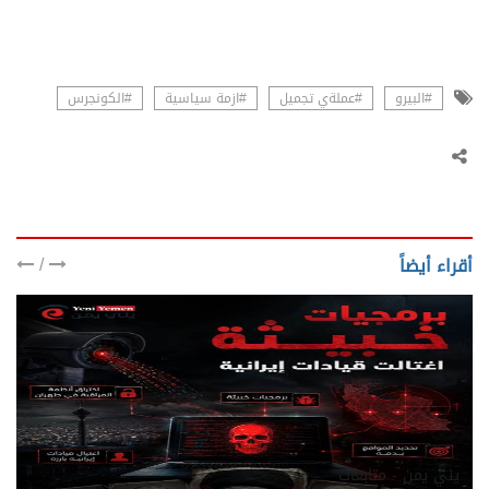
#البيرو
#عملةي تجميل
#ازمة سياسية
#الكونجرس
/
أقراء أيضاً
يني يمن - متابعات