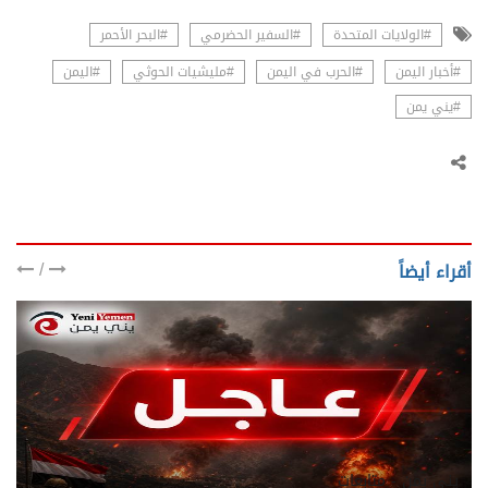
#الولايات المتحدة
#السفير الحضرمي
#البحر الأحمر
#أخبار اليمن
#الحرب في اليمن
#مليشيات الحوثي
#اليمن
#يني يمن
/
أقراء أيضاً
يني يمن - متابعات