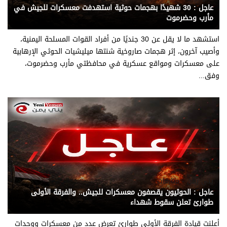
عاجل : 30 شهيدًا بهجمات حوثية استهدفت معسكرات للجيش في
مأرب وحضرموت
استشهد ما لا يقل عن 30 جنديًا من أفراد القوات المسلحة اليمنية،
وأصيب آخرون، إثر هجمات صاروخية شنتها ميليشيات الحوثي الإرهابية
على معسكرات ومواقع عسكرية في محافظتي مأرب وحضرموت،
وفق...
يني يمن - متابعات
عاجل : الحوثيون يقصفون معسكرات للجيش.. والفرقة الأولى
طوارئ تعلن سقوط شهداء
أعلنت قيادة الفرقة الأولى طوارئ تعرض عدد من معسكرات ووحدات