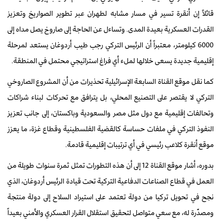
قائلاً إن أنقرة تسير في مسار مشابه لطهران عبر تطوير الصواريخ وتعزيز
القدرات العسكرية بعيدة المدى. وتساءل عن الحاجة إلى صاروخ يصل مداه إلى
6000 كيلومتر، معتبراً أن الرئيس التركي رجب طيب أردوغان يستعد لمرحلة
إقليمية جديدة يسعى خلالها لملء أي فراغ استراتيجي محتمل في المنطقة.
كما نقل موقع القناة السابعة الإسرائيلية تحذيرات من أن المشروع الصاروخي
التركي لا يقتصر على التصنيع المحلي، بل يترافق مع تحركات لبناء شراكات
وتحالفات إقليمية مع دول مثل مصر والسعودية وباكستان، إلى جانب تعزيز
النفوذ التركي في ملفات حساسة كالقضية الفلسطينية وقطاع غزة، ما يعزز
موقع أنقرة كلاعب رئيسي في أي ترتيبات إقليمية قادمة.
بدوره، أشار موقع القناة 12 إلى أن هذه التطورات تمثل ثمرة سنوات طويلة من
العمل في قطاع الصناعات الدفاعية التركية تحت قيادة الرئيس أردوغان، الذي
نجح في تحويل تركيا من دولة تعتمد على استيراد السلاح إلى دولة منتجة
ومصدّرة له، مع سعي متواصل لتحقيق استقلال القرار العسكري والأمني بعيداً