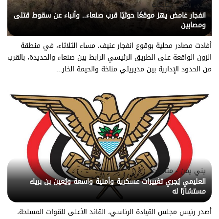
يني يمن - متابعات
انفجار غامض يهز موقعًا حوثيًا قرب صنعاء.. وأنباء عن سقوط قتلى
ومصابين
أفادت مصادر محلية بوقوع انفجار عنيف، مساء الثلاثاء، في منطقة
الزون الواقعة على الطريق الرئيسي الرابط بين صنعاء والحديدة، بالقرب
من الحدود الإدارية بين مديريتي مناخة والحيمة الخار...
يني يمن - متابعات
العليمي يُجري تغييرات عسكرية وأمنية واسعة ويُعين بن بريك
مستشارًا له
أصدر رئيس مجلس القيادة الرئاسي، القائد الأعلى للقوات المسلحة،