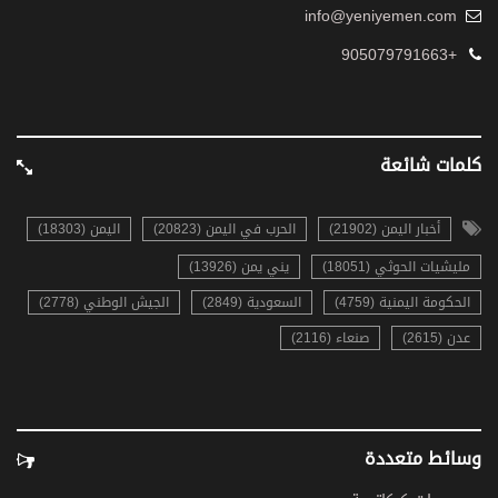
info@yeniyemen.com
+905079791663
كلمات شائعة
أخبار اليمن (21902)
الحرب في اليمن (20823)
اليمن (18303)
مليشيات الحوثي (18051)
يني يمن (13926)
الحكومة اليمنية (4759)
السعودية (2849)
الجيش الوطني (2778)
عدن (2615)
صنعاء (2116)
وسائط متعددة