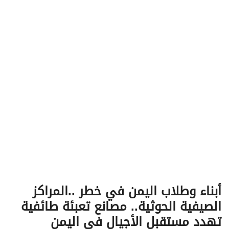
v
i
g
a
t
i
o
n
أبناء وطلاب اليمن في خطر ..المراكز
الصيفية الحوثية.. مصانع تعبئة طائفية
تهدد مستقبل الأجيال في اليمن