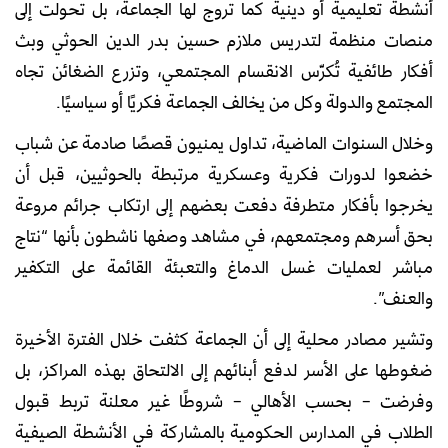
أنشطة تعليمية أو دينية كما تروج لها الجماعة، بل تحولت إلى
منصات منظمة لتدريس ملازم حسين بدر الدين الحوثي وبث
أفكار طائفية تُكرّس الانقسام المجتمعي، وتزرع الضغائن تجاه
المجتمع والدولة وكل من يخالف الجماعة فكريًا أو سياسيًا.
وخلال السنوات الماضية، تداول يمنيون قصصًا صادمة عن شباب
خضعوا لدورات فكرية وعسكرية مرتبطة بالحوثيين، قبل أن
يخرجوا بأفكار متطرفة دفعت بعضهم إلى ارتكاب جرائم مروعة
بحق أسرهم ومجتمعهم، في مشاهد وصفها ناشطون بأنها “نتاج
مباشر لعمليات غسل الدماغ والتعبئة القائمة على التكفير
والعنف”.
وتشير مصادر محلية إلى أن الجماعة كثفت خلال الفترة الأخيرة
ضغوطها على الأسر لدفع أبنائهم إلى الالتحاق بهذه المراكز، بل
وفرضت – بحسب الأهالي – شروطًا غير معلنة تربط قبول
الطلاب في المدارس الحكومية بالمشاركة في الأنشطة الصيفية