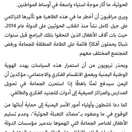
الحوثية، ما أثار موجة استياء واسعة في أوساط المواطنين.
ويرى مراقبون أن أخطر ما في هذه الظاهرة هو تأثيرها التراكمي
على جيل كامل نشأ منذ انقلاب الحوثيين على الدولة عام 2014،
حيث بات آلاف الأطفال الذين التحقوا بتلك البرامج قبل سنوات
شبابًا يحملون أفكارًا قائمة على الطاعة المطلقة للجماعة ورفض
المجتمع المختلف معهم.
ويحذر تربويون من أن استمرار هذه السياسات يهدد الهوية
الوطنية اليمنية ويعمق الانقسام الفكري والاجتماعي، مؤكدين أن
اليمن سيدفع ثمنًا باهظًا إذا استمرت الجماعة في تحويل
المدارس والمراكز الصيفية إلى أدوات للتجنيد الفكري والطائفي.
كما دعا ناشطون وأولياء أمور الأسر اليمنية إلى حماية أبنائها من
الوقوع في ما وصفوه بـ"مصائد التعبئة الحوثية"، وعدم تسليم
الأطفال لعناصر الجماعة التي اتهموها بتدمير مؤسسات الدولة
ونهب مقدرات البلاد والانقلاب على النظام الجمهوري المعترف به