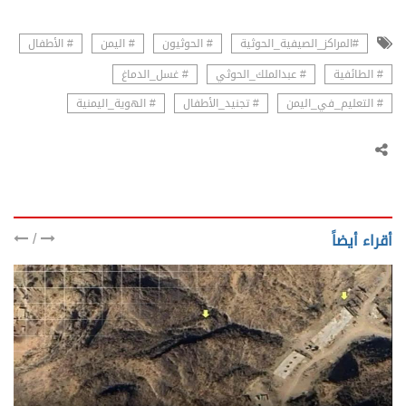
#المراكز_الصيفية_الحوثية
# الحوثيون
# اليمن
# الأطفال
# الطائفية
# عبدالملك_الحوثي
# غسل_الدماغ
# التعليم_في_اليمن
# تجنيد_الأطفال
# الهوية_اليمنية
/
أقراء أيضاً