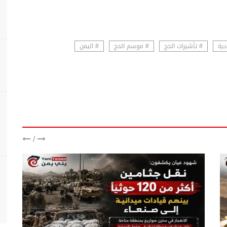
دية
# تأشيرات الحج
# موسم الحج
# اليمن
/