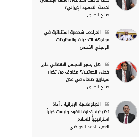
كيف يوظف الحوثيون الملف الإنساني
لخدمة التصعيد الإيراني؟
صالح الجبري
العراده.. شخصية استثنائية في
مواجهة التحديات والمكايدات
الوعيلي الأغبس
هل يسير المجلس الانتقالي على
خطى الحوثيين؟ مخاوف من تكرار
سيناريو صنعاء في عدن
صالح الجبري
الدبلوماسية الإيرانية.. أداة
تكتيكية لإدارة النفوذ وليست خياراً
استراتيجياً للسلام
العميد احمد العواضي