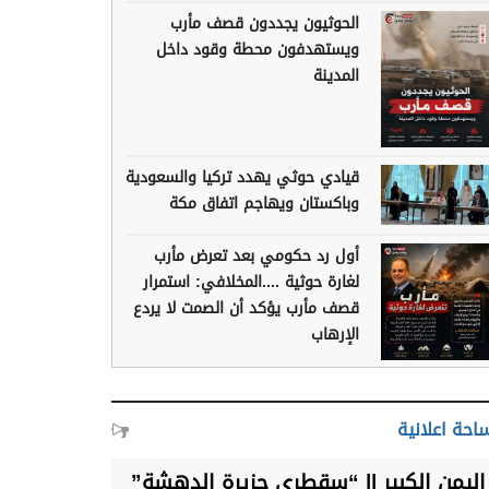
الحوثيون يجددون قصف مأرب
ويستهدفون محطة وقود داخل
المدينة
قيادي حوثي يهدد تركيا والسعودية
وباكستان ويهاجم اتفاق مكة
أول رد حكومي بعد تعرض مأرب
لغارة حوثية ....المخلافي: استمرار
قصف مأرب يؤكد أن الصمت لا يردع
الإرهاب
احة اعلانية
اليمن الكبير || “سقطرى جزيرة الدهشة”