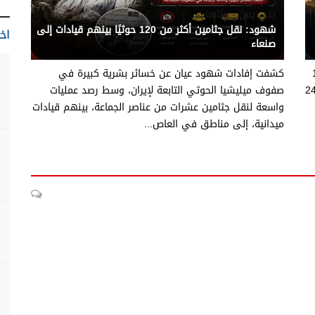
يني يمن - متابعات
شهود: نقل جثامين أكثر من 120 حوثيًا بينهم قيادات إلى
اخت
صنعاء
 عن إسقاط 10
كشفت إفادات شهود عيان عن خسائر بشرية كبيرة في
مسيّرة أطلقتها ميليشيا الحوثي باتجاه مأرب خلال 24
صفوف ميليشيا الحوثي التابعة لإيران، وسط رصد عمليات
واسعة لنقل جثامين عشرات من عناصر الجماعة، بينهم قيادات
ميدانية، إلى مناطق في العاص...