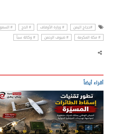
#حجاج اليمن
# وزارة الأوقاف
# الحج
# السعو
# مكة المكرمة
# ضيوف الرحمن
# وكالة سبأ
أقراء أيضاً