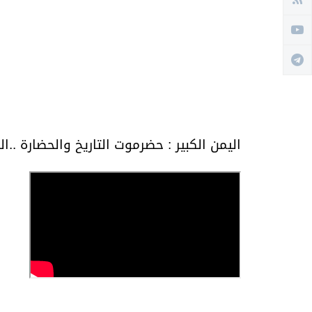
اليمن الكبير : حضرموت التاريخ والحضارة ..ال