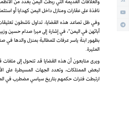
والعلاقات القديمة التي ربطت اليمن بعدد من الأنظ
نافذة على عقارات ومنازل داخل اليمن كهدايا أو استثما
وفي ظل تصاعد هذه القضايا، تداول ناشطون تعليقات 
آبائهن في اليمن”، في إشارة إلى ميرا صدام حسين وزبي
بظهور ابنة ياسر عرفات للمطالبة بمنزل والدها في ص
المثيرة.
ويرى متابعون أن هذه القضايا قد تتحول إلى ملفا
لبعض الممتلكات، وتعدد الجهات المسيطرة على الأر
ارتبطت فترات حكمهم بتاريخ سياسي مضطرب في الم