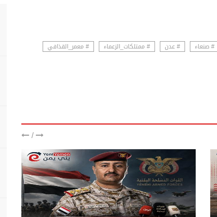
# صنعاء
# عدن
# ممتلكات_الزعماء
# معمر_القذافي
/