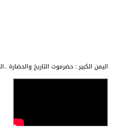
اليمن الكبير : حضرموت التاريخ والحضارة ..ال