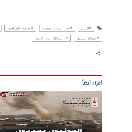
#اليمن
# ميرا_صدام_حسين
# زبيدة_القذافي
# صدام_حسين
# العقارات_في_اليمن
أقراء أيضاً