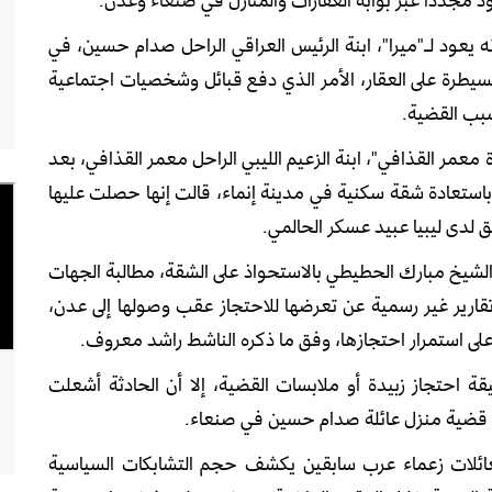
 يعود لـ"ميرا"، ابنة الرئيس العراقي الراحل صدام حسين، في
سيطرة على العقار، الأمر الذي دفع قبائل وشخصيات اجتماعية
بب القضية.
عمر القذافي"، ابنة الزعيم الليبي الراحل معمر القذافي، بعد
استعادة شقة سكنية في مدينة إنماء، قالت إنها حصلت عليها
 لدى ليبيا عبيد عسكر الحالمي.
لشيخ مبارك الحطيطي بالاستحواذ على الشقة، مطالبة الجهات
قارير غير رسمية عن تعرضها للاحتجاز عقب وصولها إلى عدن،
على استمرار احتجازها، وفق ما ذكره الناشط راشد معروف.
احتجاز زبيدة أو ملابسات القضية، إلا أن الحادثة أشعلت
ين قضية منزل عائلة صدام حسين في صنعاء.
ائلات زعماء عرب سابقين يكشف حجم التشابكات السياسية