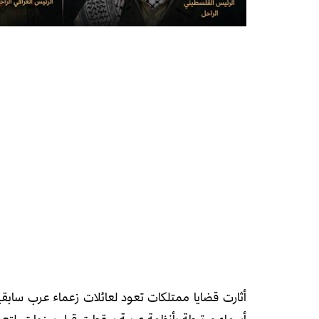
أثارت قضايا ممتلكات تعود لعائلات زعماء عرب ساب
أسماء مرتبطة بأنظمة عربية سقطت قبل سنوات، لتعود 