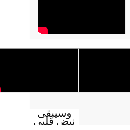
وسيبقى
نبض قلبي
يمنيا