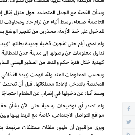
وبدأت القصة مع الجدل المتصاعد حول منزل يُقال إنه
العاصمة صنعاء، وسط أنباء عن نزاع حاد ومحاولات لل
للدخول على خط الأزمة، محذرين من تفجير الوضع بس
ولم تمضِ أيام حتى تفجرت قضية جديدة بطلتها "زبيدة م
تداول معلومات عن وصولها إلى مدينة عدن للمطالبة ب
كهدية خلال فترة حكم والدها من السفير اليمني السابق
وبحسب المعلومات المتداولة، اتهمت زبيدة القذافي ا
المختصة بالتدخل لإعادة ممتلكاتها، قبل أن تتحدث ت
وسط أنباء عن دخولها في إضراب عن الطعام احتجاجًا 
ولم تصدر أي توضيحات رسمية حتى الآن بشأن حقيقة 
مواقع التواصل الاجتماعي، خاصة مع الربط بينها وب
ويرى مراقبون أن ظهور ملفات ممتلكات مرتبطة بع