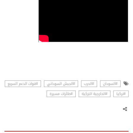
#السودان
#الحرب
#الجيش السوداني
#قوات الدعم السريع
#تركيا
#الخارجية التركية
#طائرات مسيرة