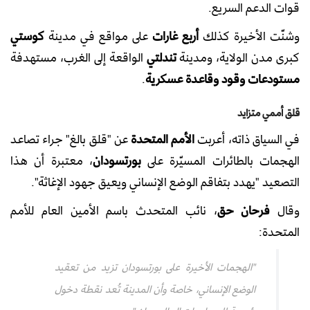
قوات الدعم السريع.
وشنّت الأخيرة كذلك
أربع غارات
على مواقع في مدينة
كوستي
كبرى مدن الولاية، ومدينة
تندلتي
الواقعة إلى الغرب، مستهدفة
مستودعات وقود وقاعدة عسكرية
.
قلق أممي متزايد
في السياق ذاته، أعربت
الأمم المتحدة
عن "قلق بالغ" جراء تصاعد
الهجمات بالطائرات المسيّرة على
بورتسودان
، معتبرة أن هذا
التصعيد "يهدد بتفاقم الوضع الإنساني ويعيق جهود الإغاثة".
وقال
فرحان حق
، نائب المتحدث باسم الأمين العام للأمم
المتحدة:
"الهجمات الأخيرة على بورتسودان تزيد من تعقيد
الوضع الإنساني، خاصة وأن المدينة تُعد نقطة دخول