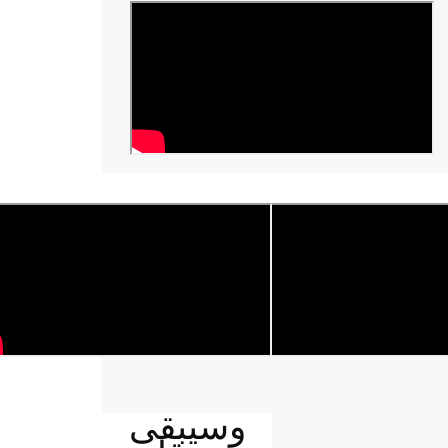
وسيبقى