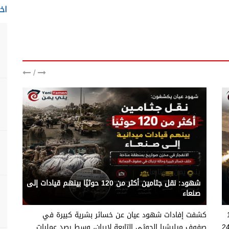
اخت
/
يني يمن - متابعات
شهود: نقل جثامين أكثر من 120 حوثيًا بينهم قيادات إلى
صنعاء
 عن إسقاط 10
كشفت إفادات شهود عيان عن خسائر بشرية كبيرة في
مسيّرة أطلقتها ميليشيا الحوثي باتجاه مأرب خلال 24
صفوف ميليشيا الحوثي التابعة لإيران، وسط رصد عمليات