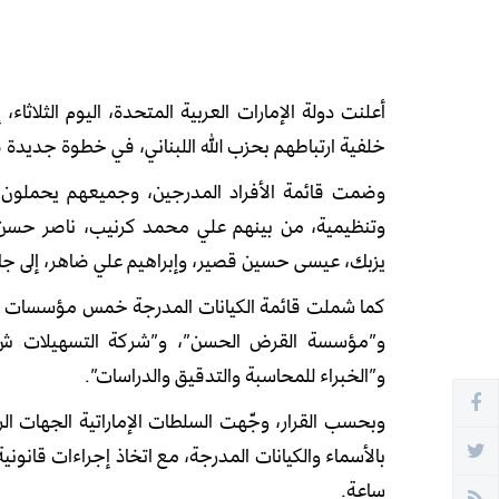
خلفية ارتباطهم بحزب الله اللبناني، في خطوة جديد
وضمت قائمة الأفراد المدرجين، وجميعهم يحملون الج
وتنظيمية، من بينهم علي محمد كرنيب، ناصر حس
يزبك، عيسى حسين قصير، وإبراهيم علي ضاهر، إلى جا
كما شملت قائمة الكيانات المدرجة خمس مؤسسات وشر
و”مؤسسة القرض الحسن”، و”شركة التسهيلات ش.م
و”الخبراء للمحاسبة والتدقيق والدراسات”.
وبحسب القرار، وجّهت السلطات الإماراتية الجهات الر
ساعة.