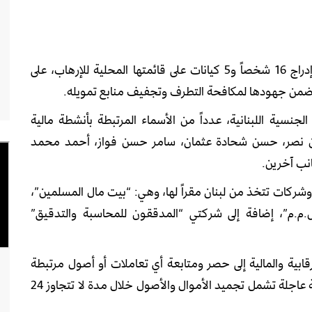
أعلنت دولة الإمارات العربية المتحدة، اليوم الثلاثاء، إدراج 16 شخصاً و5 كيانات على قائمتها المحلية للإرهاب، على
ة ضمن جهودها لمكافحة التطرف وتجفيف منابع تمويله.
نسية اللبنانية، عدداً من الأسماء المرتبطة بأنشطة مالية
ن نصر، حسن شحادة عثمان، سامر حسن فواز، أحمد محمد
نب آخرين.
كات تتخذ من لبنان مقراً لها، وهي: “بيت مال المسلمين”،
.م”، إضافة إلى شركتي “المدققون للمحاسبة والتدقيق”
قابية والمالية إلى حصر ومتابعة أي تعاملات أو أصول مرتبطة
بالأسماء والكيانات المدرجة، مع اتخاذ إجراءات قانونية عاجلة تشمل تجميد الأموال والأصول خلال مدة لا تتجاوز 24