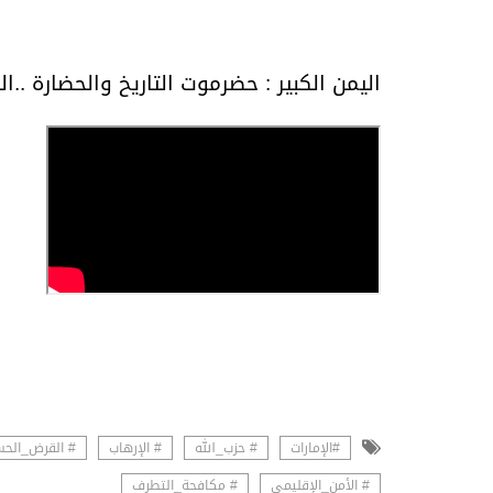
اليمن الكبير : حضرموت التاريخ والحضارة ..ال
#الإمارات
# حزب_الله
# الإرهاب
# القرض_الح
# الأمن_الإقليمي
# مكافحة_التطرف