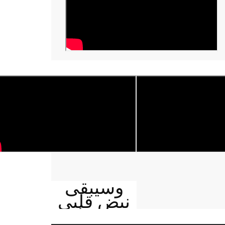
وسيبقى
نبض قلبي
يمنيا