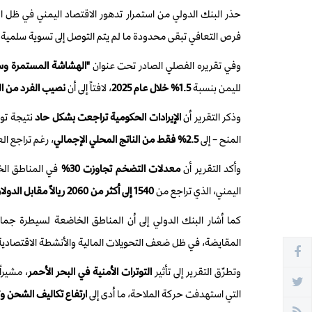
حذر البنك الدولي من استمرار تدهور الاقتصاد اليمني في ظل الن
فرص التعافي تبقى محدودة ما لم يتم التوصل إلى تسوية سلمية 
وفي تقريره الفصلي الصادر تحت عنوان
"الهشاشة المستمرة وسط
لليمن بنسبة
1.5% خلال عام 2025
، لافتاً إلى أن
نصيب الفرد من الن
وذكر التقرير أن
الإيرادات الحكومية تراجعت بشكل حاد
نتيجة توق
المنح – إلى
2.5% فقط من الناتج المحلي الإجمالي
، رغم تراجع العجز المالي من 7.2
وأكد التقرير أن
معدلات التضخم تجاوزت 30%
في المناطق الخ
اليمني، الذي تراجع من
1540 إلى أكثر من 2060 ريالاً مقابل الدولار
كما أشار البنك الدولي إلى أن المناطق الخاضعة لسيطرة جما
المقايضة، في ظل ضعف التحويلات المالية والأنشطة الاقتصادية
وتطرّق التقرير إلى تأثير
التوترات الأمنية في البحر الأحمر
، مشيراً إل
التي استهدفت حركة الملاحة، ما أدى إلى
ارتفاع تكاليف الشحن و