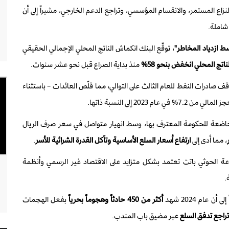
زاع المستمر، والانقسام المؤسسي، وتراجع الدعم الخارجي، مشيراً إلى أن
شاملة.
 ازدياد المخاطر"
، توقّع البنك انكماش الناتج المحلي الإجمالي الحقيقي
اتج المحلي انخفض بنحو 58%
منذ بداية الصراع قبل نحو عشر سنوات.
ف صادرات النفط للعام الثالث على التوالي، مما قلّص العائدات – باستثناء
% في عام 2023 إلى النسبة ذاتها.
اضعة للحكومة المعترف بها، وسط انهيار متواصل في سعر صرف الريال
، مما أدى إلى
ارتفاع أسعار السلع الأساسية وتآكل القدرة الشرائية للأسر
.
عة الحوثي باتت تعتمد بشكل متزايد على الاقتصاد غير الرسمي وأنظمة
.
ى أن عام 2024 شهد
أكثر من 450 حادثاً وهجوماً بحرياً
بفعل الهجمات
تراجع تدفق السلع
عبر مضيق باب المندب.