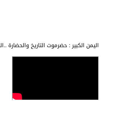
اليمن الكبير : حضرموت التاريخ والحضارة ..ال