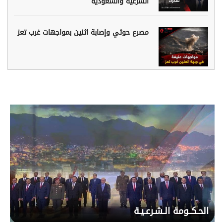
الشرعية والسعودية
مصرع حوثي وإصابة اثنين بمواجهات غرب تعز
الحـكــومة الـشـرعـيـة
ا