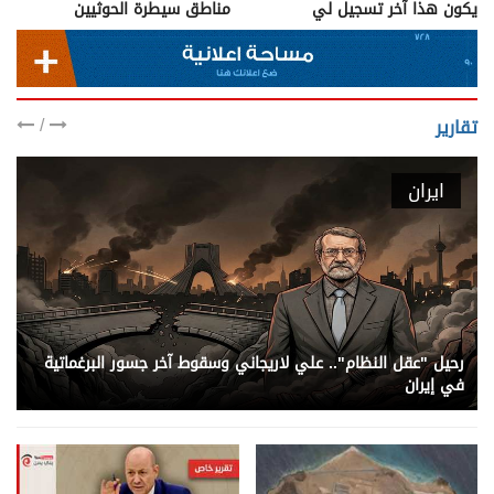
يكون هذا آخر تسجيل لي
مناطق سيطرة الحوثيين
/
تقارير
ايران
رحيل "عقل النظام".. علي لاريجاني وسقوط آخر جسور البرغماتية
في إيران