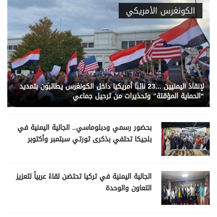
الكونغرس الأمريكي
لإنقاذ اليمنيين ...23 نائبا أمريكيا داخل الكونغرس يطالبون بتمديد
“الحماية المؤقتة” وتحذيرات من ترحيل جماعي
بحضور رسمي ودبلوماسي.. الجالية اليمنية في
بلجيكا تحتفي بذكرى ثورتي سبتمبر وأكتوبر
الجالية اليمنية في تركيا تحتضن لقاءً عربياً لتعزيز
التعاون والوحدة