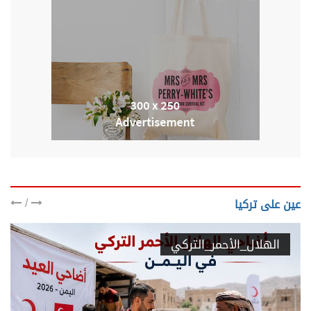
/
عين على تركيا
الهلال_الأحمر_التركي