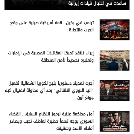
ساعدت في اغتيال قيادات إيرانية
ترامب في بكين.. قمة أمريكية صينية على وقع
الحرب والتجارة
إيران تنتقد تمركز المقاتلات المصرية في الإمارات
وتعتبره تهديداً لأمن المنطقة
أجرت تعديلا دستوريا يتيح لكوريا الشمالية تُفعيل
“الرد النووي التلقائي” بعد أي محاولة لاغتيال كيم
جونغ أون
أول محاكمة علنية لرموز النظام السابق.. القضاء
السوري يوجه تهماً خطيرة لعاطف نجيب ويصادر
أملاك الأسد وشقيقه