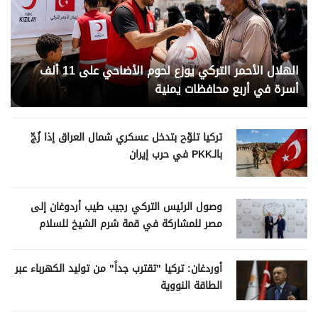
الهلال الأحمر التركي يوزع لحوم الأضاحي على 11 ألف
أسرة في أربع محافظات يمنية
تركيا تلوّح بتدخل عسكري شمال العراق إذا زُجّ
بالـPKK في حرب إيران
وصول الرئيس التركي رجيب طيب أردوغان إلى
مصر للمشاركة في قمة شرم الشيخ للسلام
أوردغان: تركيا "تقترب جداً" من توليد الكهرباء عبر
الطاقة النووية