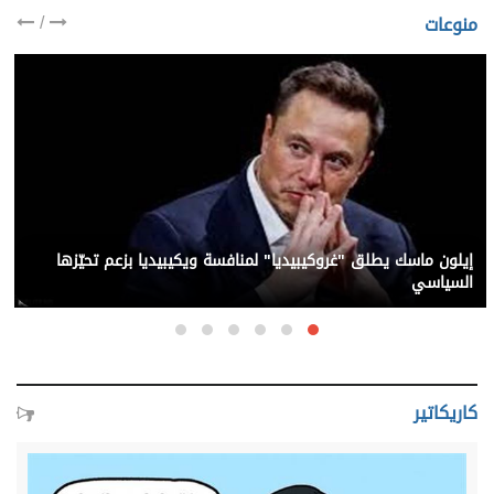
/
منوعات
إيلون ماسك يطلق "غروكيبيديا" لمنافسة ويكيبيديا بزعم تحيّزها
السياسي
كاريكاتير